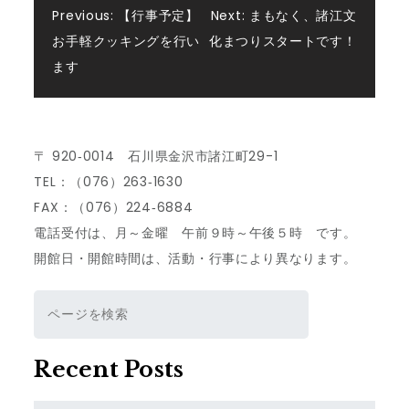
投
Previous:
【行事予定】
Next:
まもなく、諸江文
お手軽クッキングを行い
化まつりスタートです！
稿
ます
ナ
ビ
〒 920‐0014 石川県金沢市諸江町29-1
TEL：（076）263‐1630
ゲ
FAX：（076）224‐6884
電話受付は、月～金曜 午前９時～午後５時 です。
ー
開館日・開館時間は、活動・行事により異なります。
シ
検
索
ョ
Recent Posts
ン