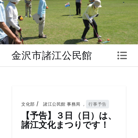
Skip
to
content
金沢市諸江公民館
文化部
諸江公民館 事務局
,
行事予告
【予告】３日（日）は、
諸江文化まつりです！