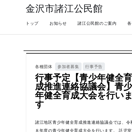
金沢市諸江公民館
トップ
お知らせ
諸江公民館のご案内
各
各種団体
参加者募集
行事予告
行事予定【青少年健全
成推進連絡協議会】青
年健全育成大会を行い
す
諸江地区青少年健全育成推進連絡協議会では、令
８年度の青少年健全育成大会を行います。 託児室