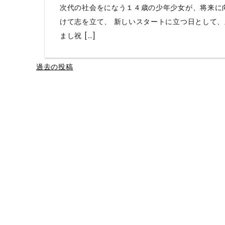
次代の社会をになう１４歳の少年少女が、将来に
けて志を立て、 新しいスタートに立つ日として、
まし祝 […]
投
過去の投稿
稿
ナ
ビ
ゲ
ー
シ