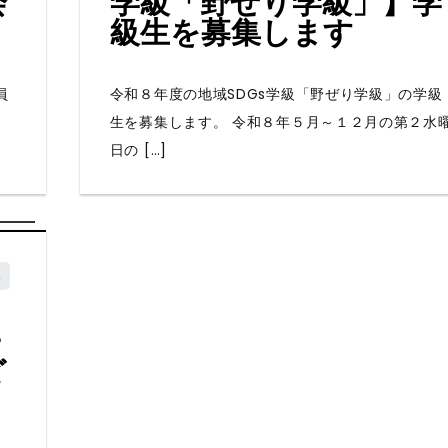
会
学級「野ぜり学級」】学
級生を募集します
員
令和８年度の地域SDGs学級「野ぜり学級」の学級
月
生を募集します。 令和８年５月～１２月の第２水
日の […]
集
子
ど