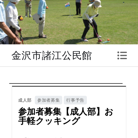
Skip
to
content
金沢市諸江公民館
成人部
参加者募集
行事予告
参加者募集【成人部】お
手軽クッキング