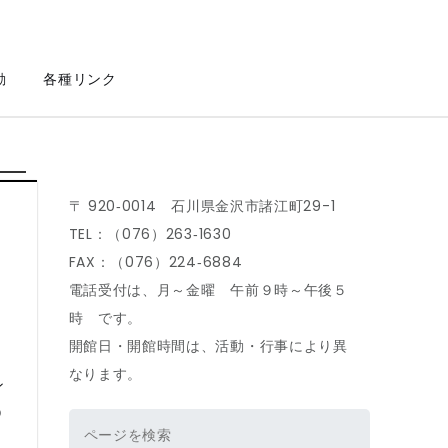
動
各種リンク
〒 920‐0014 石川県金沢市諸江町29-1
TEL：（076）263‐1630
FAX：（076）224‐6884
電話受付は、月～金曜 午前９時～午後５
時 です。
開館日・開館時間は、活動・行事により異
なります。
ン
９
検