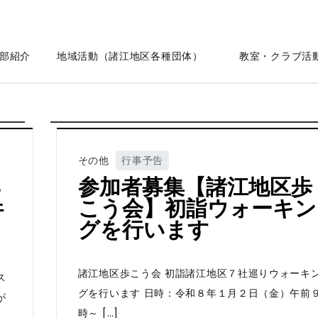
部紹介
地域活動（諸江地区各種団体）
教室・クラブ活
その他
行事予告
参加者募集【諸江地区歩
子
こう会】初詣ウォーキン
行
グを行います
諸江地区歩こう会 初詣諸江地区７社巡りウォーキ
ス
グを行います 日時：令和８年１月２日（金）午前
が
時～ […]