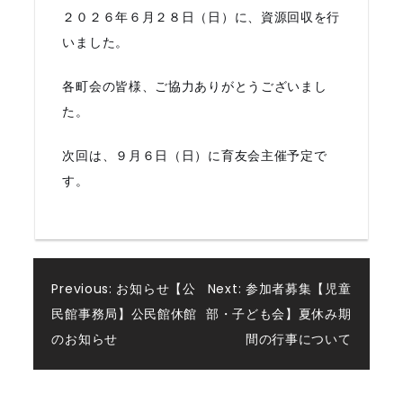
２０２６年６月２８日（日）に、資源回収を行
いました。
各町会の皆様、ご協力ありがとうございまし
た。
次回は、９月６日（日）に育友会主催予定で
す。
投
Previous:
お知らせ【公
Next:
参加者募集【児童
民館事務局】公民館休館
部・子ども会】夏休み期
稿
のお知らせ
間の行事について
ナ