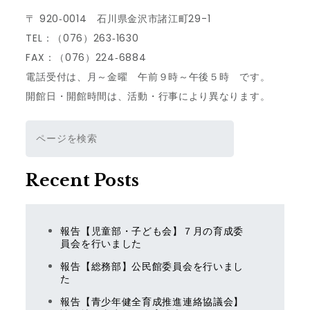
ビ
〒 920‐0014 石川県金沢市諸江町29-1
TEL：（076）263‐1630
ゲ
FAX：（076）224‐6884
電話受付は、月～金曜 午前９時～午後５時 です。
ー
開館日・開館時間は、活動・行事により異なります。
シ
検
索
ョ
Recent Posts
ン
報告【児童部・子ども会】７月の育成委
員会を行いました
報告【総務部】公民館委員会を行いまし
た
報告【青少年健全育成推進連絡協議会】