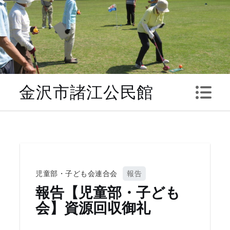
Skip
to
content
金沢市諸江公民館
児童部・子ども会連合会
報告
報告【児童部・子ども
会】資源回収御礼