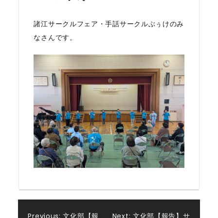
諸江サークルフェア・手話サークルぶぅけのみ
なさんです。
Previous:
文化部【報
Next:
文化部【報告】サ