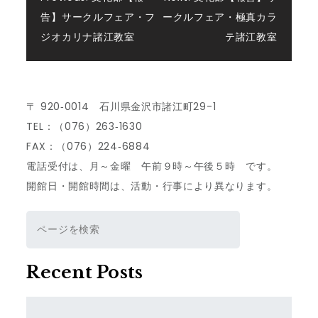
投
告】サークルフェア・フ
ークルフェア・極真カラ
稿
ジオカリナ諸江教室
テ諸江教室
ナ
ビ
〒 920‐0014 石川県金沢市諸江町29-1
TEL：（076）263‐1630
ゲ
FAX：（076）224‐6884
電話受付は、月～金曜 午前９時～午後５時 です。
ー
開館日・開館時間は、活動・行事により異なります。
シ
検
索
ョ
Recent Posts
ン