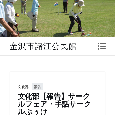
Skip
to
content
金沢市諸江公民館
文化部
報告
文化部【報告】サーク
ルフェア・手話サーク
ルぶぅけ