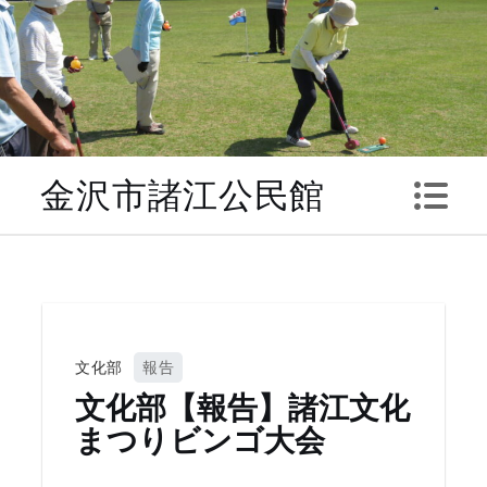
Skip
to
content
金沢市諸江公民館
文化部
報告
文化部【報告】諸江文化
まつりビンゴ大会