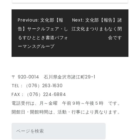
投
Previous:
文化部【報
Next:
文化部【報告】諸
告】サークルフェア・し
江文化まつりまもなく閉
稿
るすひととき書道パフォ
会です
ーマンスグループ
ナ
ビ
〒 920‐0014 石川県金沢市諸江町29-1
ゲ
TEL：（076）263‐1630
FAX：（076）224‐6884
ー
電話受付は、月～金曜 午前９時～午後５時 です。
開館日・開館時間は、活動・行事により異なります。
シ
検
ョ
索