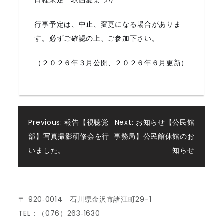
日程未定 駅西夏まつり
行事予定は、中止、変更になる場合がありま
す。必ずご確認の上、ご参加下さい。
（２０２６年３月公開、２０２６年６月更新）
投
Previous:
報告【視聴覚
Next:
お知らせ【公民館
部】写真撮影研修会を行
事務局】公民館休館のお
稿
いました。
知らせ
ナ
ビ
〒 920‐0014 石川県金沢市諸江町29-1
TEL：（076）263‐1630