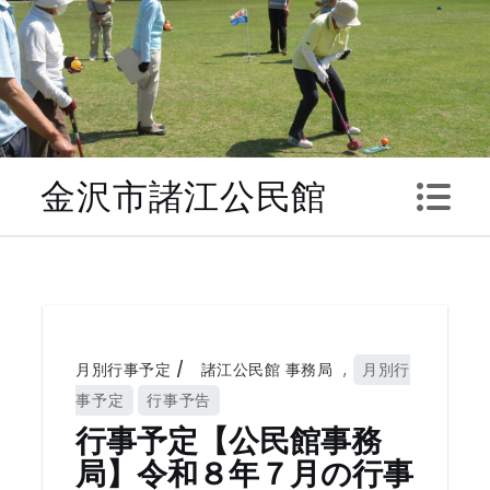
Skip
to
content
金沢市諸江公民館
月別行事予定
諸江公民館 事務局
,
月別行
事予定
行事予告
行事予定【公民館事務
局】令和８年７月の行事