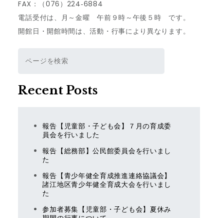
ゲ
FAX：（076）224‐6884
電話受付は、月～金曜 午前９時～午後５時 です。
ー
開館日・開館時間は、活動・行事により異なります。
シ
検
索
ョ
Recent Posts
ン
報告【児童部・子ども会】７月の育成委
員会を行いました
報告【総務部】公民館委員会を行いまし
た
報告【青少年健全育成推進連絡協議会】
諸江地区青少年健全育成大会を行いまし
た
参加者募集【児童部・子ども会】夏休み